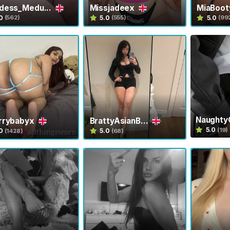
dess_Medu...
Missjadeex
MiaBoo
0
5.0
5.0
(562)
(555)
(99
Naught
rrybabyx
BrattyAsianB...
5.0
(19)
0
5.0
(1428)
(68)