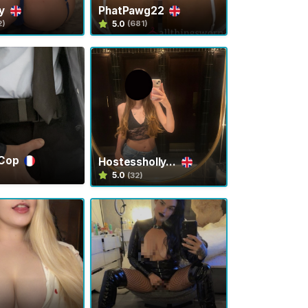
ty
PhatPawg22
5.0
2)
(681)
yCop
Hostessholly...
5.0
(32)