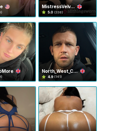
se
MistressVelv...
5.0
0)
(338)
NoMore
North_West_C...
4.9
9)
(141)