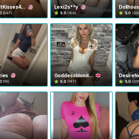
tKisses4...
Lexi2s**y
Dollhou
0
5.0
5.0
(547)
(104)
(20
zies
Goddessblond...
Desire
0
5.0
5.0
(19)
(147)
(30