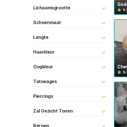
o
God
Lichaamsgrootte
5.
p
e
Schoenmaat
r
s
Lengte
B
l
a
Haarkleur
d
e
Oogkleur
Che
r
5.
e
Tatoeages
n
Piercings
F
a
Zal Gezicht Tonen
r
t
Beroep