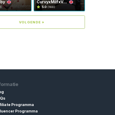
bby
CurvyxMilfxV...
5.0
0)
(168)
VOLGENDE »
formatie
og
AQs
filiate Programma
fluencer Programma