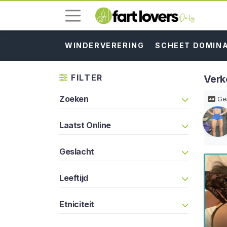
WINDERVERERING
SCHEET DOMIN
I
n
l
FILTER
Verk
o
g
Zoeken
Gea
g
e
Laatst Online
n
Geslacht
G
R
A
Leeftijd
T
I
S
Etniciteit
R
E