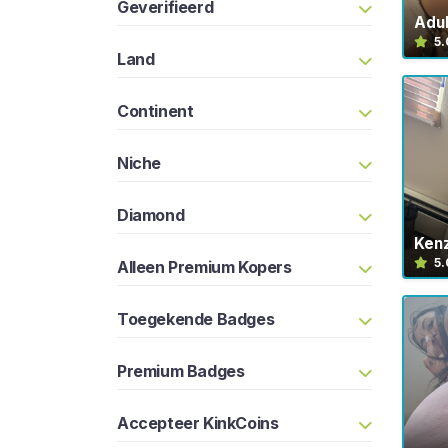
G
Geverifieerd
I
Adul
S
5.
T
Land
R
E
Continent
R
E
N
Niche
>
Diamond
H
Ken
o
5.
Alleen Premium Kopers
m
e
Toegekende Badges
V
Premium Badges
e
r
Accepteer KinkCoins
k