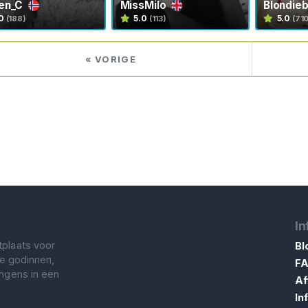
en_C
MissMilo
Blondie
0
5.0
5.0
(188)
(113)
(71
« VORIGE
In
tplaats voor
Bl
ge godinnen,
F
angens in een
Af
In