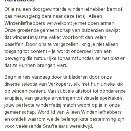
a
Of je nu een doorgewinterde windenliefhebber bent of
c
pas nieuwsgierig bent naar deze fetisj, Alleen
t
Windenliefhebbers verwelkomt je met open armen.
/
Onze groeiende gemeenschap van duizenden bewijst
O
dat windenfetisjisme vaker voorkomt dan velen
n
beseffen. Door ons te vergezellen, krijg je niet alleen
d
toegang tot content – je wordt onderdeel van een
e
beweging die natuurlijke lichaamsfuncties en het plezier
r
dat ze kunnen brengen viert.
s
t
Begin je reis vandaag door te bladeren door onze
e
diverse selectie van Verkopers, elk met hun unieke kijk
u
op winden content. Van subtiele uitstoot tot donderende
n
erupties, van geurige ervaringen tot visuele spektakels,
i
jouw perfecte windenfetisj match wacht op je in onze
n
gemeenschap. Word lid van Alleen Windenliefhebbers
g
en ontdek waarom we de belangrijkste bestemming zijn
voor veeleisende Snuffelaars wereldwijd.