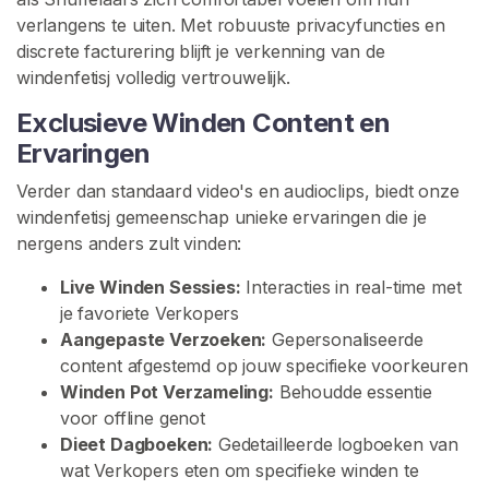
i
verlangens te uiten. Met robuuste privacyfuncties en
n
discrete facturering blijft je verkenning van de
g
windenfetisj volledig vertrouwelijk.
S
Exclusieve Winden Content en
c
Ervaringen
h
e
Verder dan standaard video's en audioclips, biedt onze
e
windenfetisj gemeenschap unieke ervaringen die je
t
nergens anders zult vinden:
D
Live Winden Sessies:
Interacties in real-time met
o
je favoriete Verkopers
m
Aangepaste Verzoeken:
Gepersonaliseerde
i
content afgestemd op jouw specifieke voorkeuren
n
Winden Pot Verzameling:
Behoudde essentie
a
voor offline genot
n
Dieet Dagboeken:
Gedetailleerde logboeken van
t
wat Verkopers eten om specifieke winden te
i