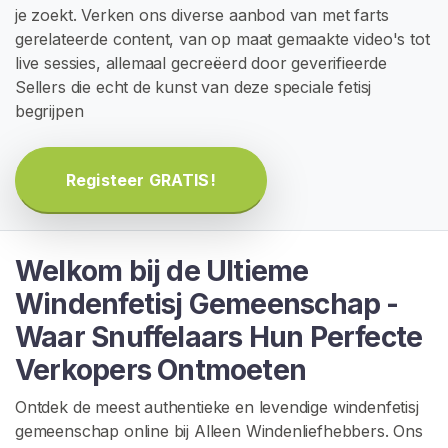
G
je zoekt. Verken ons diverse aanbod van met farts
I
gerelateerde content, van op maat gemaakte video's tot
S
T
live sessies, allemaal gecreëerd door geverifieerde
R
Sellers die echt de kunst van deze speciale fetisj
E
begrijpen
R
E
N
>
Registeer GRATIS!
H
o
Welkom bij de Ultieme
m
Windenfetisj Gemeenschap -
e
Waar Snuffelaars Hun Perfecte
Verkopers Ontmoeten
V
e
Ontdek de meest authentieke en levendige windenfetisj
r
gemeenschap online bij Alleen Windenliefhebbers. Ons
k