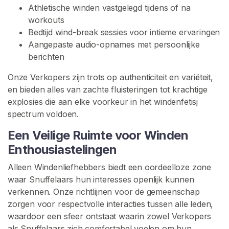
C
Athletische winden vastgelegd tijdens of na
o
workouts
n
Bedtijd wind-break sessies voor intieme ervaringen
t
Aangepaste audio-opnames met persoonlijke
e
berichten
n
t
Onze Verkopers zijn trots op authenticiteit en variëteit,
en bieden alles van zachte fluisteringen tot krachtige
W
explosies die aan elke voorkeur in het windenfetisj
i
spectrum voldoen.
n
Een Veilige Ruimte voor Winden
d
e
Enthousiastelingen
r
Alleen Windenliefhebbers biedt een oordeelloze zone
v
waar Snuffelaars hun interesses openlijk kunnen
e
verkennen. Onze richtlijnen voor de gemeenschap
r
zorgen voor respectvolle interacties tussen alle leden,
e
waardoor een sfeer ontstaat waarin zowel Verkopers
r
als Snuffelaars zich comfortabel voelen om hun