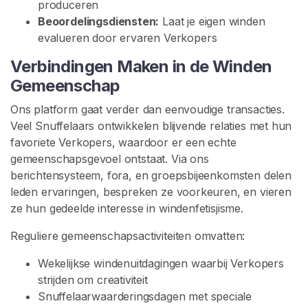
produceren
e
Beoordelingsdiensten:
Laat je eigen winden
evalueren door ervaren Verkopers
F
a
Verbindingen Maken in de Winden
r
Gemeenschap
t
F
Ons platform gaat verder dan eenvoudige transacties.
e
Veel Snuffelaars ontwikkelen blijvende relaties met hun
t
favoriete Verkopers, waardoor er een echte
i
gemeenschapsgevoel ontstaat. Via ons
s
berichtensysteem, fora, en groepsbijeenkomsten delen
h
leden ervaringen, bespreken ze voorkeuren, en vieren
G
ze hun gedeelde interesse in windenfetisjisme.
e
Reguliere gemeenschapsactiviteiten omvatten:
m
e
Wekelijkse windenuitdagingen waarbij Verkopers
e
strijden om creativiteit
n
Snuffelaarwaarderingsdagen met speciale
s