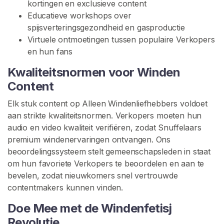
kortingen en exclusieve content
c
Educatieve workshops over
h
spijsverteringsgezondheid en gasproductie
a
Virtuele ontmoetingen tussen populaire Verkopers
p
en hun fans
Z
Kwaliteitsnormen voor Winden
O
Content
E
K
Elk stuk content op Alleen Windenliefhebbers voldoet
E
N
aan strikte kwaliteitsnormen. Verkopers moeten hun
audio en video kwaliteit verifiëren, zodat Snuffelaars
premium windenervaringen ontvangen. Ons
beoordelingssysteem stelt gemeenschapsleden in staat
om hun favoriete Verkopers te beoordelen en aan te
bevelen, zodat nieuwkomers snel vertrouwde
C
contentmakers kunnen vinden.
o
n
Doe Mee met de Windenfetisj
t
Revolutie