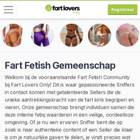
Registreer
I
n
l
o
g
Fart Fetish Gemeenschap
g
e
Welkom bij de vooraanstaande Fart Fetish Community
n
bij Fart Lovers Only! Dit is waar gepassioneerde Sniffers
in contact komen met getalenteerde Sellers die de
G
unieke aantrekkingskracht van de fart kink begrijpen en
R
vieren. Onze gemeenschap brengt individuen samen die
A
T
deze intieme fetisj waarderen in een veilige, oordeelloze
I
omgeving. Of je nu een ervaren Sniffer bent die op
S
zoek is naar authentieke content of een Seller die klaar
R
E
is om je natuurlijke gaven te delen, je vindt precies wat