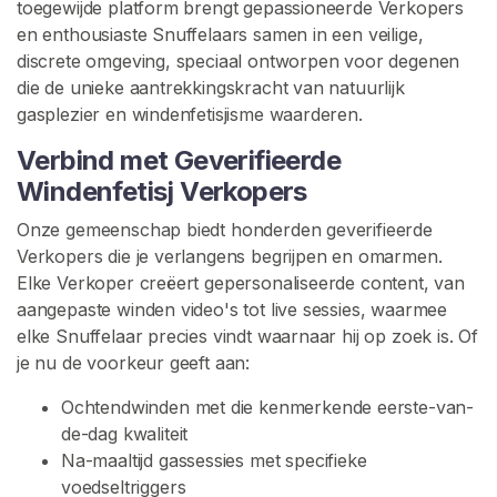
toegewijde platform brengt gepassioneerde Verkopers
o
en enthousiaste Snuffelaars samen in een veilige,
p
discrete omgeving, speciaal ontworpen voor degenen
e
die de unieke aantrekkingskracht van natuurlijk
r
gasplezier en windenfetisjisme waarderen.
s
B
Verbind met Geverifieerde
l
Windenfetisj Verkopers
a
d
Onze gemeenschap biedt honderden geverifieerde
e
Verkopers die je verlangens begrijpen en omarmen.
r
Elke Verkoper creëert gepersonaliseerde content, van
e
aangepaste winden video's tot live sessies, waarmee
n
elke Snuffelaar precies vindt waarnaar hij op zoek is. Of
je nu de voorkeur geeft aan:
F
Ochtendwinden met die kenmerkende eerste-van-
a
de-dag kwaliteit
r
Na-maaltijd gassessies met specifieke
t
voedseltriggers