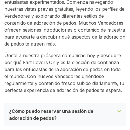
entusiastas experimentados. Comienza navegando
e
nuestras vistas previas gratuitas, leyendo los perfiles de
D
Vendedores y explorando diferentes estilos de
e
contenido de adoración de pedos. Muchos Vendedores
F
ofrecen sesiones introductorias o contenido de muestra
l
para ayudarte a descubrir qué aspectos de la adoración
a
de pedos te atraen más.
t
u
Únete a nuestra próspera comunidad hoy y descubre
l
por qué Fart Lovers Only es la elección de confianza
e
para los entusiastas de la adoración de pedos en todo
n
el mundo. Con nuevos Vendedores uniéndose
c
regularmente y contenido fresco subido diariamente, tu
i
perfecta experiencia de adoración de pedos te espera.
a
s
¿Cómo puedo reservar una sesión de
B
adoración de pedos?
U
S
C