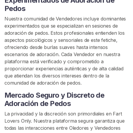
Experimentados de Adoración de
u
Pedos
l
e
Nuestra comunidad de Vendedores incluye dominantes
n
experimentados que se especializan en sesiones de
c
adoración de pedos. Estos profesionales entienden los
i
aspectos psicológicos y sensoriales de este fetiche,
a
ofreciendo desde burlas suaves hasta intensos
s
escenarios de adoración. Cada Vendedor en nuestra
plataforma está verificado y comprometido a
A
proporcionar experiencias auténticas y de alta calidad
d
que atiendan los diversos intereses dentro de la
o
comunidad de adoración de pedos.
r
Mercado Seguro y Discreto de
a
c
Adoración de Pedos
i
La privacidad y la discreción son primordiales en Fart
ó
Lovers Only. Nuestra plataforma segura garantiza que
n
todas las interacciones entre Oledores y Vendedores
D