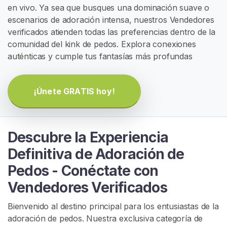
en vivo. Ya sea que busques una dominación suave o
G
I
escenarios de adoración intensa, nuestros Vendedores
S
verificados atienden todas las preferencias dentro de la
T
comunidad del kink de pedos. Explora conexiones
R
A
auténticas y cumple tus fantasías más profundas
R
S
E
G
¡Únete GRATIS hoy!
R
A
T
I
Descubre la Experiencia
S
>
Definitiva de Adoración de
Pedos - Conéctate con
I
Vendedores Verificados
n
i
Bienvenido al destino principal para los entusiastas de la
c
adoración de pedos. Nuestra exclusiva categoría de