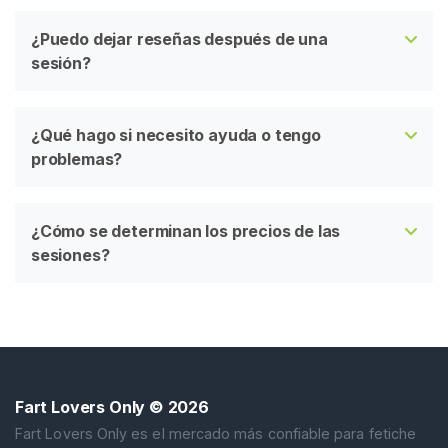
o
r
¿Puedo dejar reseñas después de una
t
sesión?
e
¿Qué hago si necesito ayuda o tengo
problemas?
¿Cómo se determinan los precios de las
sesiones?
Fart Lovers Only
© 2026
Fart Lovers Only es el mercado más confiable para fetiche