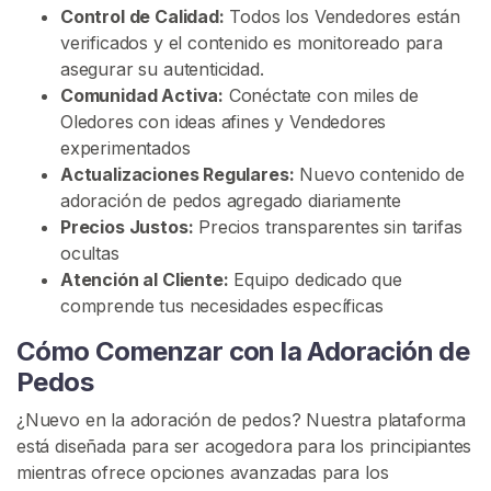
s
Control de Calidad:
Todos los Vendedores están
verificados y el contenido es monitoreado para
C
asegurar su autenticidad.
o
Comunidad Activa:
Conéctate con miles de
m
Oledores con ideas afines y Vendedores
u
experimentados
n
Actualizaciones Regulares:
Nuevo contenido de
i
adoración de pedos agregado diariamente
d
Precios Justos:
Precios transparentes sin tarifas
a
ocultas
d
Atención al Cliente:
Equipo dedicado que
D
comprende tus necesidades específicas
e
F
Cómo Comenzar con la Adoración de
e
Pedos
t
¿Nuevo en la adoración de pedos? Nuestra plataforma
i
está diseñada para ser acogedora para los principiantes
c
mientras ofrece opciones avanzadas para los
h