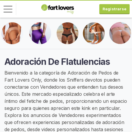
Registrarse
I
n
i
c
i
Adoración De Flatulencias
a
r
Bienvenido a la categoría de Adoración de Pedos de
S
Fart Lovers Only, donde los Sniffers devotos pueden
e
conectarse con Vendedores que entienden tus deseos
s
únicos. Este mercado especializado celebra el arte
i
íntimo del fetiche de pedos, proporcionando un espacio
ó
seguro para quienes aprecian este kink en particular.
n
Explora los anuncios de Vendedores experimentados
que ofrecen experiencias personalizadas de adoración
R
de pedos, desde videos personalizados hasta sesiones
E