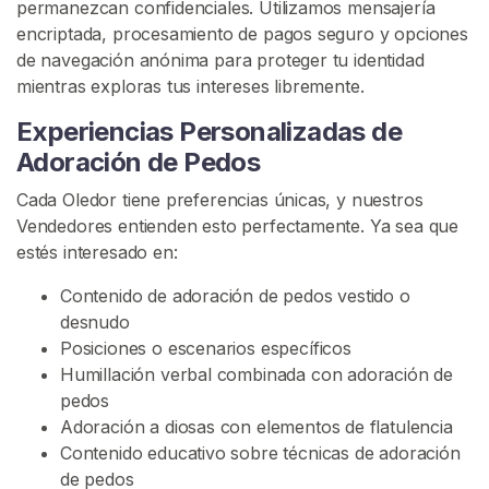
permanezcan confidenciales. Utilizamos mensajería
e
encriptada, procesamiento de pagos seguro y opciones
F
de navegación anónima para proteger tu identidad
l
mientras exploras tus intereses libremente.
a
t
Experiencias Personalizadas de
u
Adoración de Pedos
l
Cada Oledor tiene preferencias únicas, y nuestros
e
Vendedores entienden esto perfectamente. Ya sea que
n
estés interesado en:
c
i
Contenido de adoración de pedos vestido o
a
desnudo
s
Posiciones o escenarios específicos
Humillación verbal combinada con adoración de
D
pedos
o
Adoración a diosas con elementos de flatulencia
m
Contenido educativo sobre técnicas de adoración
i
de pedos
n