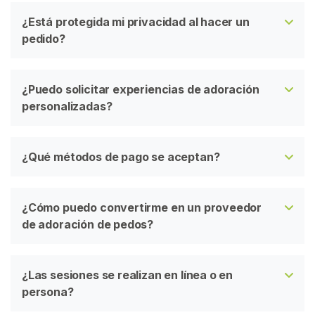
A
¿Está protegida mi privacidad al hacer un
R
pedido?
¿Puedo solicitar experiencias de adoración
personalizadas?
C
o
n
¿Qué métodos de pago se aceptan?
t
a
c
¿Cómo puedo convertirme en un proveedor
t
de adoración de pedos?
o
/
S
¿Las sesiones se realizan en línea o en
o
persona?
p