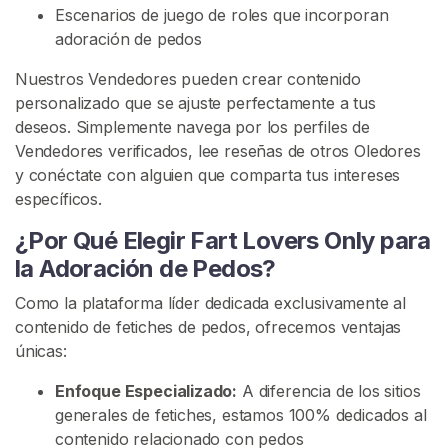
Escenarios de juego de roles que incorporan
a
adoración de pedos
c
i
Nuestros Vendedores pueden crear contenido
ó
personalizado que se ajuste perfectamente a tus
n
deseos. Simplemente navega por los perfiles de
D
Vendedores verificados, lee reseñas de otros Oledores
e
y conéctate con alguien que comparta tus intereses
F
específicos.
l
a
¿Por Qué Elegir Fart Lovers Only para
t
la Adoración de Pedos?
u
Como la plataforma líder dedicada exclusivamente al
l
contenido de fetiches de pedos, ofrecemos ventajas
e
únicas:
n
c
Enfoque Especializado:
A diferencia de los sitios
i
generales de fetiches, estamos 100% dedicados al
a
contenido relacionado con pedos