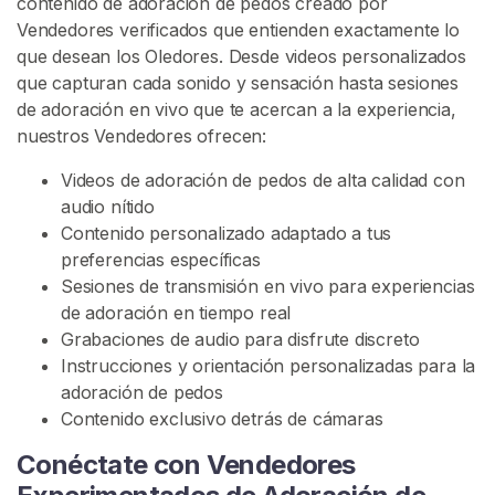
contenido de adoración de pedos creado por
e
Vendedores verificados que entienden exactamente lo
s
que desean los Oledores. Desde videos personalizados
que capturan cada sonido y sensación hasta sesiones
de adoración en vivo que te acercan a la experiencia,
C
nuestros Vendedores ofrecen:
o
n
Videos de adoración de pedos de alta calidad con
t
audio nítido
e
Contenido personalizado adaptado a tus
n
preferencias específicas
i
Sesiones de transmisión en vivo para experiencias
d
de adoración en tiempo real
o
Grabaciones de audio para disfrute discreto
D
Instrucciones y orientación personalizadas para la
e
adoración de pedos
F
Contenido exclusivo detrás de cámaras
l
a
Conéctate con Vendedores
t