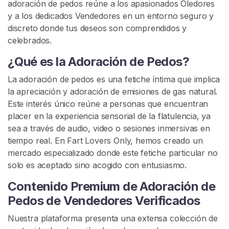
i
adoración de pedos reúne a los apasionados Oledores
o
y a los dedicados Vendedores en un entorno seguro y
discreto donde tus deseos son comprendidos y
celebrados.
E
x
¿Qué es la Adoración de Pedos?
p
La adoración de pedos es una fetiche íntima que implica
l
la apreciación y adoración de emisiones de gas natural.
o
Este interés único reúne a personas que encuentran
r
placer en la experiencia sensorial de la flatulencia, ya
a
sea a través de audio, video o sesiones inmersivas en
r
tiempo real. En Fart Lovers Only, hemos creado un
V
mercado especializado donde este fetiche particular no
e
solo es aceptado sino acogido con entusiasmo.
n
d
Contenido Premium de Adoración de
e
Pedos de Vendedores Verificados
d
o
Nuestra plataforma presenta una extensa colección de
r