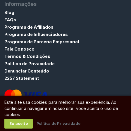
Informações
h
e
Blog
D
FAQs
e
Programa de Afiliados
F
Programa de Influenciadores
l
Programa de Parceria Empresarial
a
Fale Conosco
t
Termos & Condições
u
Política de Privacidade
l
Denunciar Conteúdo
ê
2257 Statement
n
c
i
Este site usa cookies para melhorar sua experiência. Ao
a
continuar a navegar em nosso site, você aceita o uso de
ATW Ltd, Essex, SS0 7EU, United Kingdom
cookies.
P
R
Eu aceito
Política de Privacidade
O