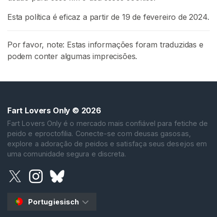
P
Esta política é eficaz a partir de 19 de fevereiro de 2024.
u
m
Por favor, note: Estas informações foram traduzidas e
C
podem conter algumas imprecisões.
o
m
u
n
i
Fart Lovers Only
© 2026
d
Fart Lovers Only é o mercado mais confiável para fetiche de
a
peido e eproctofilia. Conecte-se com deusas gasosas,
d
explore a adoração de peidos e satisfaça seus desejos em
uma comunidade segura e discreta.
e
F
e
t
i
Portugiesisch
c