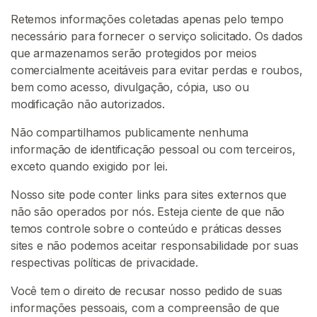
G
Retemos informações coletadas apenas pelo tempo
R
Á
necessário para fornecer o serviço solicitado. Os dados
T
que armazenamos serão protegidos por meios
I
comercialmente aceitáveis para evitar perdas e roubos,
S
>
bem como acesso, divulgação, cópia, uso ou
modificação não autorizados.
Não compartilhamos publicamente nenhuma
I
informação de identificação pessoal ou com terceiros,
n
exceto quando exigido por lei.
í
c
Nosso site pode conter links para sites externos que
i
não são operados por nós. Esteja ciente de que não
o
temos controle sobre o conteúdo e práticas desses
sites e não podemos aceitar responsabilidade por suas
P
respectivas políticas de privacidade.
r
Você tem o direito de recusar nosso pedido de suas
o
informações pessoais, com a compreensão de que
c