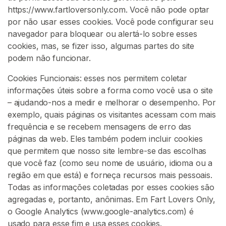
A
https://www.fartloversonly.com. Você não pode optar
o
por não usar esses cookies. Você pode configurar seu
P
navegador para bloquear ou alertá-lo sobre esses
e
cookies, mas, se fizer isso, algumas partes do site
i
podem não funcionar.
d
o
Cookies Funcionais: esses nos permitem coletar
informações úteis sobre a forma como você usa o site
D
– ajudando-nos a medir e melhorar o desempenho. Por
o
exemplo, quais páginas os visitantes acessam com mais
m
frequência e se recebem mensagens de erro das
i
páginas da web. Eles também podem incluir cookies
n
que permitem que nosso site lembre-se das escolhas
a
que você faz (como seu nome de usuário, idioma ou a
ç
região em que está) e forneça recursos mais pessoais.
ã
Todas as informações coletadas por esses cookies são
o
agregadas e, portanto, anônimas. Em Fart Lovers Only,
D
o Google Analytics (www.google-analytics.com) é
e
usado para esse fim e usa esses cookies.