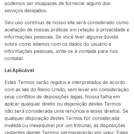
podemos ser incapazes de fornecer alguns dos
u
serviços desejados.
r
a
Seu uso contínuo de nosso site será considerado como
r
aceitação de nossas práticas em relação à privacidade e
V
informações pessoais. Se você tiver alguma dúvida
e
sobre como lidamos com os dados do usuário e
n
informações pessoais, sinta-se à vontade para nos
d
contatar.
e
d
Lei Aplicável
o
Estes Termos serão regidos e interpretados de acordo
r
com as leis do Reino Unido, sem levar em consideração
e
seus conflitos de disposições legais. Nossa falha em
s
aplicar qualquer direito ou disposição destes Termos
não será considerada uma renúncia a esses direitos. Se
C
qualquer disposição destes Termos for considerada
o
inválida ou inexequível por um tribunal, as disposições
n
restantes destes Termos permanecerão em vigor. Estes