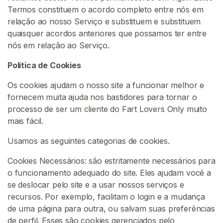
t
Termos constituem o acordo completo entre nós em
e
relação ao nosso Serviço e substituem e substituem
ú
quaisquer acordos anteriores que possamos ter entre
d
nós em relação ao Serviço.
o
D
Política de Cookies
e
Os cookies ajudam o nosso site a funcionar melhor e
P
fornecem muita ajuda nos bastidores para tornar o
u
processo de ser um cliente do Fart Lovers Only muito
m
mais fácil.
A
Usamos as seguintes categorias de cookies.
d
o
Cookies Necessários: são estritamente necessários para
r
o funcionamento adequado do site. Eles ajudam você a
a
se deslocar pelo site e a usar nossos serviços e
ç
recursos. Por exemplo, facilitam o login e a mudança
ã
de uma página para outra, ou salvam suas preferências
o
de perfil. Esses são cookies gerenciados pelo