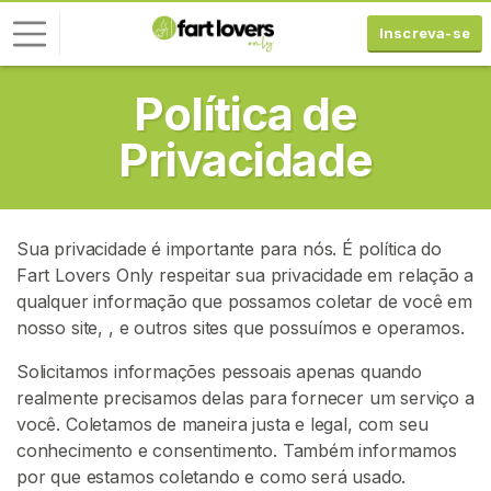
Inscreva-se
Política de
E
n
Privacidade
t
r
a
r
Sua privacidade é importante para nós. É política do
Fart Lovers Only respeitar sua privacidade em relação a
I
qualquer informação que possamos coletar de você em
N
S
nosso site,
, e outros sites que possuímos e operamos.
C
R
Solicitamos informações pessoais apenas quando
E
realmente precisamos delas para fornecer um serviço a
V
você. Coletamos de maneira justa e legal, com seu
A
-
conhecimento e consentimento. Também informamos
S
por que estamos coletando e como será usado.
E