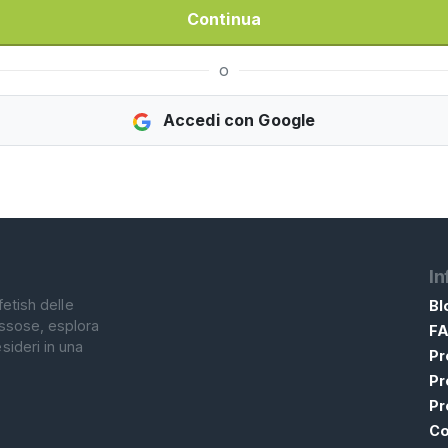
Continua
o
Accedi con Google
In
fetish delle
Bl
assose, esplora
F
sideri in una
Pr
Pr
Pr
Co