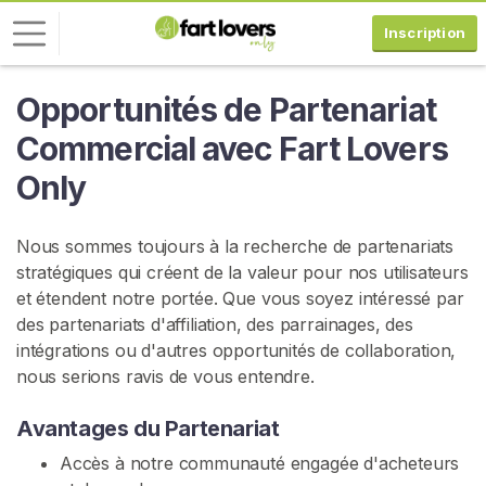
Inscription
Opportunités de Partenariat
C
o
Commercial avec Fart Lovers
n
Only
n
e
x
Nous sommes toujours à la recherche de partenariats
i
stratégiques qui créent de la valeur pour nos utilisateurs
o
et étendent notre portée. Que vous soyez intéressé par
n
des partenariats d'affiliation, des parrainages, des
intégrations ou d'autres opportunités de collaboration,
I
nous serions ravis de vous entendre.
N
S
C
Avantages du Partenariat
R
I
Accès à notre communauté engagée d'acheteurs
V