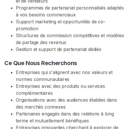
et de vendeurs
E
Programmes de partenariat personnalisés adaptés
Z
-
à vos besoins commerciaux
V
Support marketing et opportunités de co-
O
promotion
U
S
Structures de commission compétitives et modèles
G
de partage des revenus
R
Gestion et support de partenariat dédiés
A
T
U
Ce Que Nous Recherchons
I
T
Entreprises qui s'alignent avec nos valeurs et
E
normes communautaires
M
E
Entreprises avec des produits ou services
N
complémentaires
T
Organisations avec des audiences établies dans
>
des marchés connexes
Partenaires engagés dans des relations à long
terme et mutuellement bénéfiques
A
Entreprises innovantes cherchant à explorer de
c