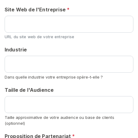
v
Site Web de l'Entreprise
*
e
n
d
e
URL du site web de votre entreprise
u
r
Industrie
s
C
Dans quelle industrie votre entreprise opère-t-elle ?
o
n
Taille de l'Audience
t
e
n
u
Taille approximative de votre audience ou base de clients
(optionnel)
F
a
Proposition de Partenariat
*