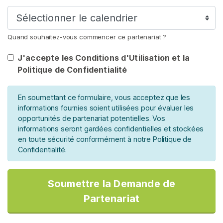
u
l
e
Quand souhaitez-vous commencer ce partenariat ?
n
c
J'accepte les Conditions d'Utilisation et la
e
Politique de Confidentialité
s
D
En soumettant ce formulaire, vous acceptez que les
informations fournies soient utilisées pour évaluer les
o
opportunités de partenariat potentielles. Vos
m
informations seront gardées confidentielles et stockées
i
en toute sécurité conformément à notre Politique de
n
Confidentialité.
a
t
i
Soumettre la Demande de
o
Partenariat
n
D