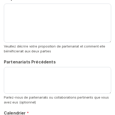
r
t
A
d
o
r
a
Veuillez décrire votre proposition de partenariat et comment elle
t
bénéficierait aux deux parties
i
Partenariats Précédents
o
n
D
e
s
F
Parlez-nous de partenariats ou collaborations pertinents que vous
l
avez eus (optionnel)
a
t
Calendrier
*