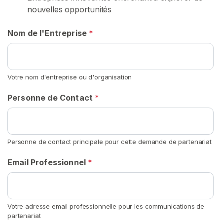
nouvelles opportunités
c
u
Nom de l'Entreprise
*
e
i
l
Votre nom d'entreprise ou d'organisation
P
Personne de Contact
*
a
r
c
o
Personne de contact principale pour cette demande de partenariat
u
r
Email Professionnel
*
i
r
l
e
Votre adresse email professionnelle pour les communications de
partenariat
s