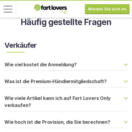
Melden Sie sich an
Häufig gestellte Fragen
L
o
g
Verkäufer
-
I
n
Wie viel kostet die Anmeldung?
R
Was ist die Premium-Händlermitgliedschaft?
E
G
I
Wie viele Artikel kann ich auf Fart Lovers Only
S
T
verkaufen?
R
I
E
Wie hoch ist die Provision, die Sie berechnen?
R
E