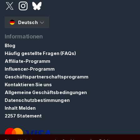
n
h
a
Deutsch
l
t
Informationen
Blog
F
Häufig gestellte Fragen (FAQs)
u
Affiliate-Programm
r
Influencer-Programm
z
Geschäftspartnerschaftsprogramm
v
Kontaktieren Sie uns
e
Allgemeine Geschäftsbedingungen
r
Datenschutzbestimmungen
e
Inhalt Melden
h
2257 Statement
r
u
n
g