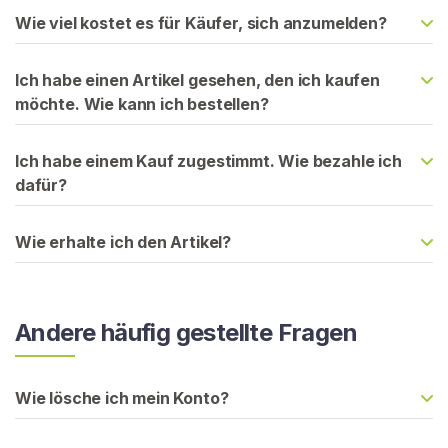
r
Wie viel kostet es für Käufer, sich anzumelden?
t
s
Ich habe einen Artikel gesehen, den ich kaufen
e
möchte. Wie kann ich bestellen?
i
t
e
Ich habe einem Kauf zugestimmt. Wie bezahle ich
dafür?
S
u
Wie erhalte ich den Artikel?
c
h
e
Andere häufig gestellte Fragen
n
S
i
Wie lösche ich mein Konto?
e
n