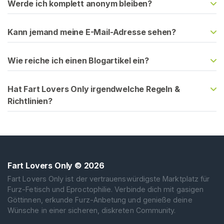
a
Werde ich komplett anonym bleiben?
c
h
Kann jemand meine E-Mail-Adresse sehen?
V
e
Wie reiche ich einen Blogartikel ein?
r
k
ä
Hat Fart Lovers Only irgendwelche Regeln &
u
Richtlinien?
f
e
r
n
Fart Lovers Only
© 2026
F
Fart Lovers Only ist der vertrauenswürdigste Marktplatz für
u
Furz-Fetisch und Eproctophilie. Verbinde dich mit gasigen
r
Göttinnen, erkunde Furz-Anbetung und genieße deine
z
Wünsche in einer sicheren, diskreten Community.
I