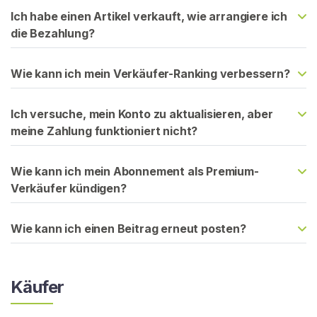
N
Ich habe einen Artikel verkauft, wie arrangiere ich
S
die Bezahlung?
I
E
S
I
Wie kann ich mein Verkäufer-Ranking verbessern?
C
H
K
Ich versuche, mein Konto zu aktualisieren, aber
O
meine Zahlung funktioniert nicht?
S
T
E
Wie kann ich mein Abonnement als Premium-
N
L
Verkäufer kündigen?
O
S
>
Wie kann ich einen Beitrag erneut posten?
S
Käufer
t
a